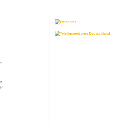
ie
en
er