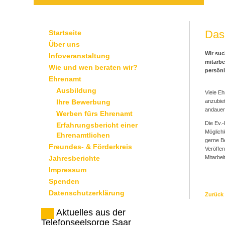
Das 
Startseite
Über uns
Wir suc
Infoveranstaltung
mitarbe
Wie und wen beraten wir?
persönl
Ehrenamt
Ausbildung
Viele E
Ihre Bewerbung
anzubiet
andauern
Werben fürs Ehrenamt
Die Ev.
Erfahrungsbericht einer
Möglichk
Ehrenamtlichen
gerne Be
Freundes- & Förderkreis
Veröffen
Jahresberichte
Mitarbei
Impressum
Spenden
Datenschutzerklärung
Zurück
Aktuelles aus der
Telefonseelsorge Saar