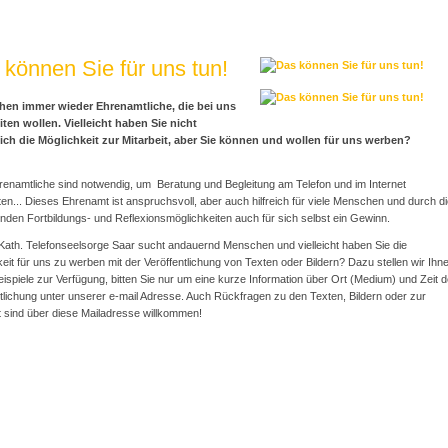
können Sie für uns tun!
hen immer wieder Ehrenamtliche, die bei uns
iten wollen. Vielleicht haben Sie nicht
ich die Möglichkeit zur Mitarbeit, aber Sie können und wollen für uns werben?
hrenamtliche sind notwendig, um Beratung und Begleitung am Telefon und im Internet
en... Dieses Ehrenamt ist anspruchsvoll, aber auch hilfreich für viele Menschen und durch d
den Fortbildungs- und Reflexionsmöglichkeiten auch für sich selbst ein Gewinn.
-Kath. Telefonseelsorge Saar sucht andauernd Menschen und vielleicht haben Sie die
eit für uns zu werben mit der Veröffentlichung von Texten oder Bildern? Dazu stellen wir Ihn
ispiele zur Verfügung, bitten Sie nur um eine kurze Information über Ort (Medium) und Zeit d
tlichung unter unserer e-mail Adresse. Auch Rückfragen zu den Texten, Bildern oder zur
t sind über diese Mailadresse willkommen!